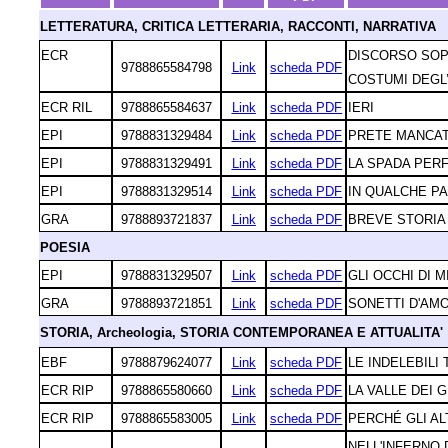
LETTERATURA, CRITICA LETTERARIA, RACCONTI, NARRATIVA
ECR
DISCORSO SOP
9788865584798
Link
scheda PDF
COSTUMI DEGL’
ECR RIL
9788865584637
Link
scheda PDF
IERI
EPI
9788831329484
Link
scheda PDF
PRETE MANCA
EPI
9788831329491
Link
scheda PDF
LA SPADA PER
EPI
9788831329514
Link
scheda PDF
IN QUALCHE PA
GRA
9788893721837
Link
scheda PDF
BREVE STORIA 
POESIA
EPI
9788831329507
Link
scheda PDF
GLI OCCHI DI 
GRA
9788893721851
Link
scheda PDF
SONETTI D'AM
STORIA, Archeologia, STORIA CONTEMPORANEA E ATTUALITA'
EBF
9788879624077
Link
scheda PDF
LE INDELEBILI
ECR RIP
9788865580660
Link
scheda PDF
LA VALLE DEI G
ECR RIP
9788865583005
Link
scheda PDF
PERCHÉ GLI AL
NELL'INFERNO 