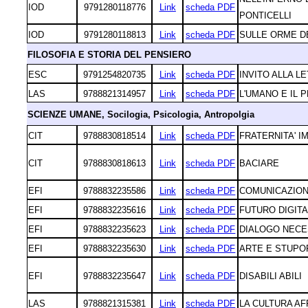
IOD
9791280118776
Link
scheda PDF
PONTICELLI
IOD
9791280118813
Link
scheda PDF
SULLE ORME DE
FILOSOFIA E STORIA DEL PENSIERO
ESC
9791254820735
Link
scheda PDF
INVITO ALLA L
LAS
9788821314957
Link
scheda PDF
L'UMANO E IL 
SCIENZE UMANE, Socilogia, Psicologia, Antropolgia
CIT
9788830818514
Link
scheda PDF
FRATERNITA' I
CIT
9788830818613
Link
scheda PDF
BACIARE
EFI
9788832235586
Link
scheda PDF
COMUNICAZION
EFI
9788832235616
Link
scheda PDF
FUTURO DIGIT
EFI
9788832235623
Link
scheda PDF
DIALOGO NECE
EFI
9788832235630
Link
scheda PDF
ARTE E STUPO
EFI
9788832235647
Link
scheda PDF
DISABILI ABILI
LAS
9788821315381
Link
scheda PDF
LA CULTURA AF