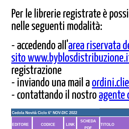
Per le librerie registrate è poss
nelle seguenti modalità:
- accedendo all'
area riservata d
sito www.byblosdistribuzione.i
registrazione
- inviando una mail a
ordini.cl
- contattando il nostro
agente 
Cedola Novità Ciclo 6° NOV-DIC 2022
SCHEDA
EDITORE
CODICE
LINK
TITOLO
PDF