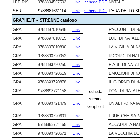
LPE RIS
9788894557503
Link
scheda PDF
NATALE
SER
9788881661114
Link
scheda PDF
L'ERA DELLO S
GRAPHE.IT – STRENNE catalogo
GRA
9788897010548
Link
RACCONTI DI N
GRA
9788897010715
Link
LUCI DI NATALE
GRA
9788897010890
Link
LA VIGILIA DI 
GRA
9788893720052
Link
RICORDI DI NA
GRA
9788893720250
Link
FIABE DI NATA
GRA
9788893720519
Link
EMOZIONI DI N
GRA
9788893720878
Link
IL GIORNO DI 
GRA
9788893721158
Link
DONI DI NATAL
scheda
strenne
GRA
9788893721479
Link
UN ALTRO NAT
Graphè.it
GRA
9788893720601
Link
I DUE CHE SAL
GRA
9788893721165
Link
ACCADDE A NA
GRA
9788893720571
Link
LA VECCHIA DE