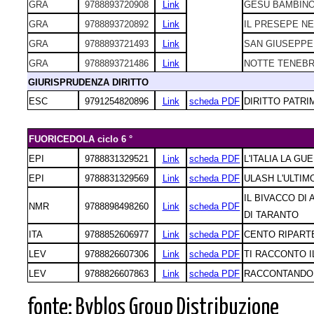
GRA
9788893720908
Link
GESÙ BAMBIN
GRA
9788893720892
Link
IL PRESEPE N
GRA
9788893721493
Link
SAN GIUSEPPE
GRA
9788893721486
Link
NOTTE TENEB
GIURISPRUDENZA DIRITTO
ESC
9791254820896
Link
scheda PDF
DIRITTO PATR
FUORICEDOLA ciclo 6 °
EPI
9788831329521
Link
scheda PDF
L'ITALIA LA G
EPI
9788831329569
Link
scheda PDF
ULASH L'ULTIM
IL BIVACCO DI
NMR
9788898498260
Link
scheda PDF
DI TARANTO
ITA
9788852606977
Link
scheda PDF
CENTO RIPART
LEV
9788826607306
Link
scheda PDF
TI RACCONTO 
LEV
9788826607863
Link
scheda PDF
RACCONTANDO 
fonte: Byblos Group Distribuzione