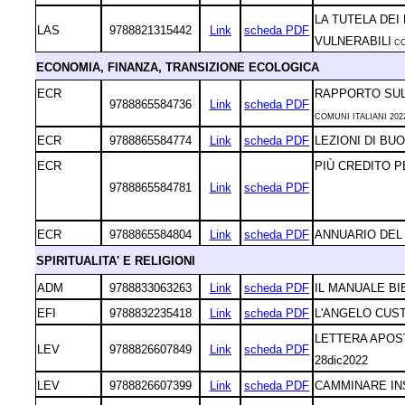
LA TUTELA DEI
LAS
9788821315442
Link
scheda PDF
VULNERABILI
CO
ECONOMIA, FINANZA, TRANSIZIONE ECOLOGICA
ECR
RAPPORTO SUL
9788865584736
Link
scheda PDF
COMUNI ITALIANI 202
ECR
9788865584774
Link
scheda PDF
LEZIONI DI BU
ECR
PIÙ CREDITO P
9788865584781
Link
scheda PDF
ECR
9788865584804
Link
scheda PDF
ANNUARIO DEL
SPIRITUALITA' E RELIGIONI
ADM
9788833063263
Link
scheda PDF
IL MANUALE BI
EFI
9788832235418
Link
scheda PDF
L'ANGELO CUS
LETTERA APOS
LEV
9788826607849
Link
scheda PDF
28dic2022
LEV
9788826607399
Link
scheda PDF
CAMMINARE IN