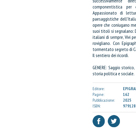
successivamente dire
componentistica per 
Appassionato di lettur
paesaggistiche dell’Itali
opere che coniugano memo
suoi titoli si segnalano: Dal
italiani di sempre, Vivi p
rovigliano. Con Epigrap
tormentato segreto di Cat
Il sentiero dei ricordi.
GENERE: Saggio storico, 
storia politica e sociale.
Editore:
EPIGRA
Pagine:
162
Pubblicazione:
2025
ISBN:
979128