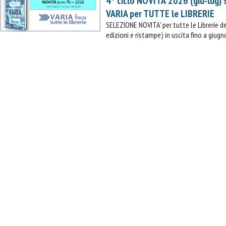
4° ciclo NOVITA' 2026 (giu-lug)
VARIA per TUTTE le LIBRERIE
SELEZIONE NOVITA' per tutte le Librerie
edizioni e ristampe) in uscita fino a giugn
IL MIO CARRELLO
stai aggiungendo questo articolo:
Codice:
Confezione da
pezzi
Quantità:
Prezzo
CONTINUA GLI ACQUISTI
VAI AL CARRELLO
PROCEDI E PAGA