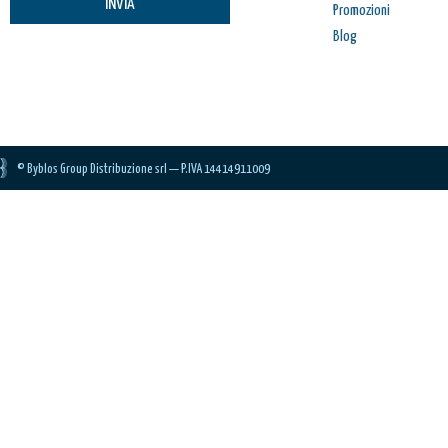
INVIA
Promozioni
Blog
© Byblos Group Distribuzione srl — P.IVA 14414911009