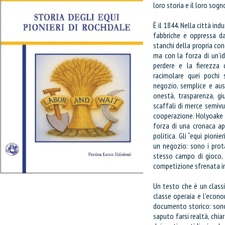
loro storia e il loro sogn
È il 1844. Nella città ind
fabbriche e oppressa dal
stanchi della propria cond
ma con la forza di un’id
perdere e la fierezza 
racimolare quei pochi s
negozio, semplice e aust
onestà, trasparenza, gi
scaffali di merce semivu
cooperazione. Holyoake r
forza di una cronaca ap
politica. Gli “equi pioni
un negozio: sono i prota
stesso campo di gioco, 
competizione sfrenata in
Un testo che è un classic
classe operaia e l’econ
documento storico: sono
saputo farsi realtà, chi