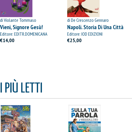
di Violante Tommaso
di De Crescenzo Gennaro
Vieni, Signore Gesù!
Napoli. Storia Di Una Città
Editore: EDITR.DOMENICANA
Editore: IOD EDIZIONI
ITALIANA
€14,00
€25,00
I PIÙ LETTI