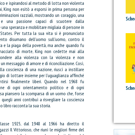
co e ispirandosi al metodo di lotta non violenta
, King non esitò a esporsi in prima persona per
riminazioni razziali, mostrando un coraggio, una
Sched
o e una passione capaci di scuotere dalla
 una speranza e mobilitare migliaia di persone in
States. Per tutta la sua vita si è pronunciato
ento disumano dell’uomo sull’uomo, contro il
rra e la piaga della povertà, ma anche quando fu
nacciato di morte, King non cedette mai alla
pondere alla violenza con la violenza e non
e un messaggio di amore e di riconciliazione. Così,
la coscienza di una nazione, riuscì a instillare
ggio di lottare insieme per l’uguaglianza affinché
tirsi finalmente liberi. Quando nel 1968 fu
one di ogni orientamento politico e di ogni
Sched
osa piansero la scomparsa di un uomo che, forse
in quegli anni contribuì a risvegliare la coscienza
o libro racconta la sua storia.
:
Attualmente il tuo carrello è vuoto.
classe 1925, dal 1948 al 1966 ha diretto il
azzi Il Vittorioso, che riunì le migliori firme del