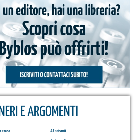
NERI E ARGOMENTI
scenza
Aforismii