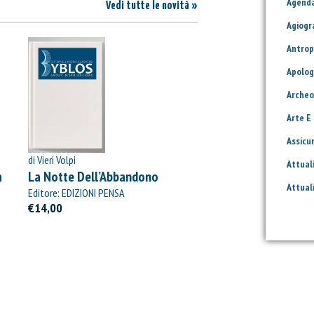
Agend
Vedi tutte le novità »
Agiogr
Antrop
Apolog
Archeo
Arte E
Assicu
di Vieri Volpi
Attual
à
La Notte Dell’Abbandono
Attual
Editore: EDIZIONI PENSA
MULTIMEDIA
€14,00