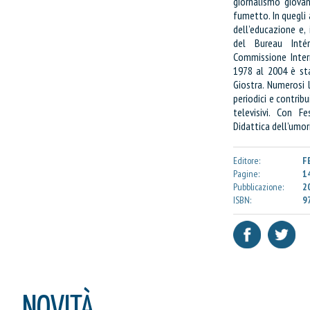
giornalismo giovan
Confezione da
pe
fumetto. In quegli 
Quantità:
dell’educazione e,
del Bureau Inté
Commissione Inter
CONTINUA GLI ACQUIST
1978 al 2004 è st
Giostra. Numerosi l
periodici e contrib
VAI AL CARRELLO
televisivi. Con F
Didattica dell’umor
PROCEDI E PAGA
Editore:
F
Pagine:
1
Pubblicazione:
2
ISBN:
9
NOVITÀ