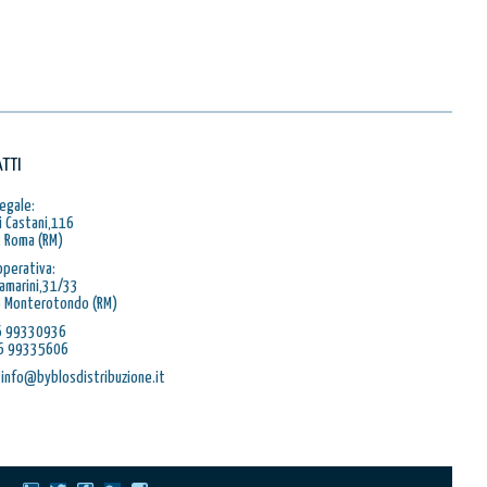
TTI
egale:
i Castani,116
 Roma (RM)
operativa:
Ramarini,31/33
 Monterotondo (RM)
06 99330936
06 99335606
 info@byblosdistribuzione.it