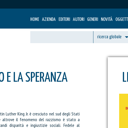
HOME
AZIENDA
EDITORI
AUTORI
GENERI
NOVITÀ
OGGETT
O E LA SPERANZA
L
in Luther King Jr. è cresciuto nel sud degli Stati
he altrove il fenomeno del razzismo è stato a
ndi disparità e ingiustizie sociali. Fedele al