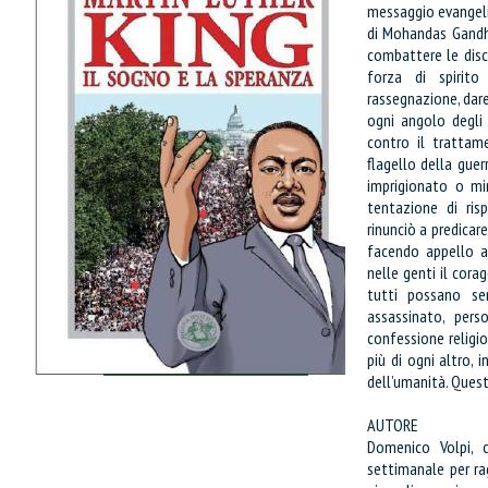
messaggio evangeli
di Mohandas Gandhi
combattere le disc
forza di spirit
rassegnazione, dare
ogni angolo degli 
contro il trattam
flagello della gue
imprigionato o mi
tentazione di ris
rinunciò a predicar
facendo appello al
nelle genti il cora
tutti possano sen
assassinato, pers
confessione religi
più di ogni altro, 
dell’umanità. Quest
IL MIO CARRELLO
AUTORE
stai aggiungendo questo articolo
Domenico Volpi, 
Codice:
settimanale per rag