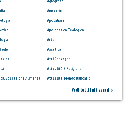
a
Agiografia
afia
Annuario
ologia
Apocalisse
etica
Apologetica Teologica
logia
Arte
 Fede
Ascetica
razioni
Atti Convegno
ità
Attualità E Religione
ità, Educazione Alimenta
Attualità, Mondo Bancario
Vedi tutti i più generi »