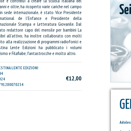
ile e contribuì a creare la scuola italiana del
zzi
anni e oltre, ha ricoperto varie cariche nel campo
Prezzo:
 in sede internazionale, è stato Vice Presidente
rnational de l’Enfance e Presidente della
nazionale Stampa e Letteratura Giovanile. Dal
I
ato redattore capo del mensile per bambini La
ibri all’attivo, ha inoltre collaborato con molti
uito alla realizzazione di programmi radiofonici e
estina Lente Edizioni ha pubblicato i volumi
ismo e Filafiabe, fantastrocche e molto altro.
ESTINA LENTE EDIZIONI
44
€12,00
024
791280070234
GE
Adole