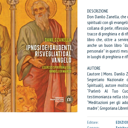
DESCRIZIONE
Don Danilo Zanella, che c
spirituali con gli evange
collana di perle, riflessi
tracce di preghiera e di r
libro che, oltre a servi
anche un buon libro “da
personale” in questi mes
in luoghi di preghiera e r
AUTORE
L’autore | Mons. Danilo 
Segretario Nazionale d
Spirituali), autore molto 
“Parlerò Al Tuo Cuor
testimonianza nella stori
“Meditazioni per gli ado
madre”, Gregoriana Libreri
Editore:
EDIZIO
Genere:
Spiritu