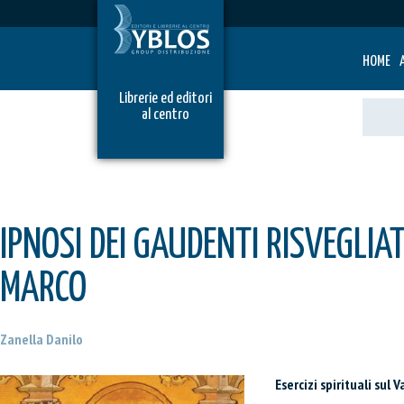
HOME
Librerie ed editori
al centro
IPNOSI DEI GAUDENTI RISVEGLIA
MARCO
Zanella Danilo
Esercizi spirituali sul 