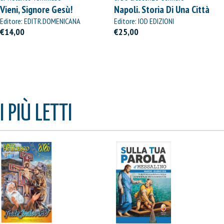
Vieni, Signore Gesù!
Napoli. Storia Di Una Città
Editore: EDITR.DOMENICANA
Editore: IOD EDIZIONI
ITALIANA
€14,00
€25,00
I PIÙ LETTI