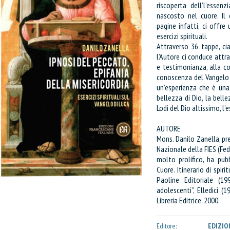
riscoperta dell’l’essenz
nascosto nel cuore. Il
pagine infatti, ci offre 
esercizi spirituali.
Attraverso 36 tappe, ci
l’Autore ci conduce attrav
e testimonianza, alla co
conoscenza del Vangelo in
un’esperienza che è una 
bellezza di Dio, la bell
Lodi del Dio altissimo, l’
AUTORE
Mons. Danilo Zanella, pr
Nazionale della FIES (Fede
molto prolifico, ha pubb
Cuore. Itinerario di spir
Paoline Editoriale (19
adolescenti”, Elledici (
Libreria Editrice, 2000.
Editore:
EDIZIO