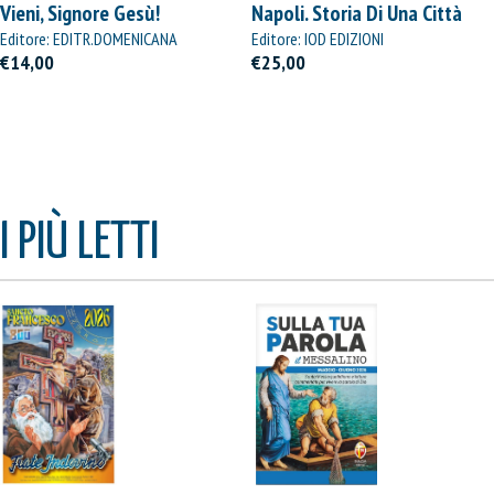
Vieni, Signore Gesù!
Napoli. Storia Di Una Città
Editore: EDITR.DOMENICANA
Editore: IOD EDIZIONI
ITALIANA
€14,00
€25,00
I PIÙ LETTI