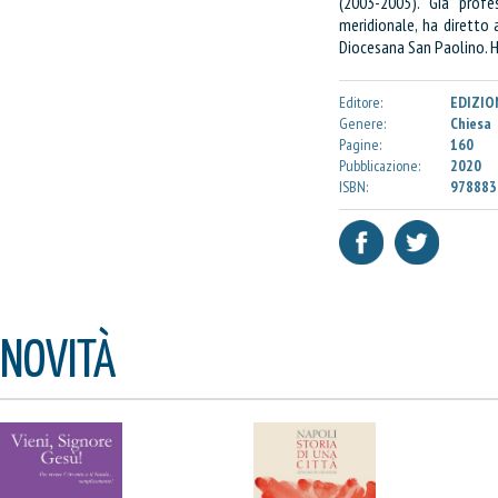
(2003-2005). Già profes
meridionale, ha diretto a
Diocesana San Paolino. Ha
Editore:
EDIZIO
Genere:
Chiesa
Pagine:
160
Pubblicazione:
2020
ISBN:
978883
NOVITÀ