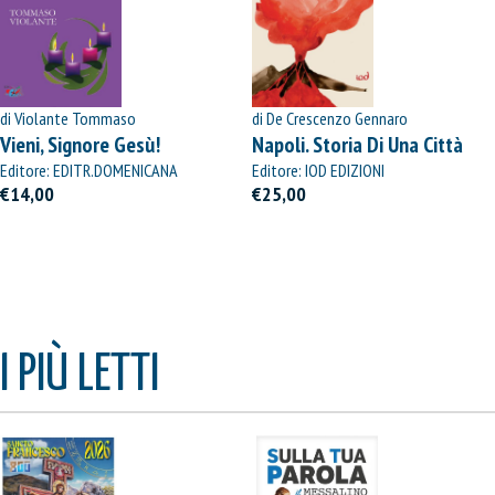
di Violante Tommaso
di De Crescenzo Gennaro
Vieni, Signore Gesù!
Napoli. Storia Di Una Città
Editore: EDITR.DOMENICANA
Editore: IOD EDIZIONI
ITALIANA
€14,00
€25,00
I PIÙ LETTI