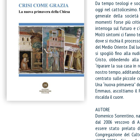
Da tempo teologi e soci
oggi nel cattolicesimo.
generale della società
momenti forse più critic
interroga sul futuro e c’è
Molti sintomi ci fanno t
dove si rischia il process
del Medio Oriente. Dal l
si spogliò fino alla nud
Cristo, obbedendo alla
“riparare la sua casa in 
nostro tempo, additando 
centrato sulle piccole 
Una “nuova primavera” del
Emmaus, ascoltiamo il R
riscalda il cuore.
AUTORE
Domenico Sorrentino, na
dal 2006 vescovo di A
essere stato prelato d
Congregazione del Culto