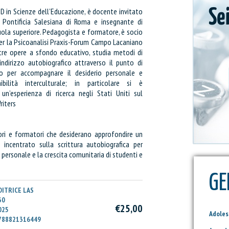
D in Scienze dell’Educazione, è docente invitato
zzi
à Pontificia Salesiana di Roma e insegnante di
uola superiore. Pedagogista e formatore, è socio
Prezzo:
per la Psicoanalisi Praxis-Forum Campo Lacaniano
altre opere a sfondo educativo, studia metodi di
ndirizzo autobiografico attraverso il punto di
I
ico per accompagnare il desiderio personale e
ibilità interculturale; in particolare si è
un’esperienza di ricerca negli Stati Uniti sul
iters
ori e formatori che desiderano approfondire un
incentrato sulla scrittura autobiografica per
o personale e la crescita comunitaria di studenti e
GE
DITRICE LAS
30
€25,00
025
Adole
788821316449