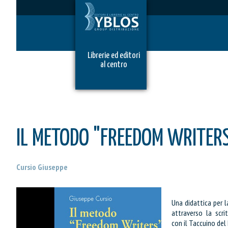
Librerie ed editori
al centro
IL METODO "FREEDOM WRITERS
Cursio Giuseppe
Una didattica per l
attraverso la scri
con il Taccuino del