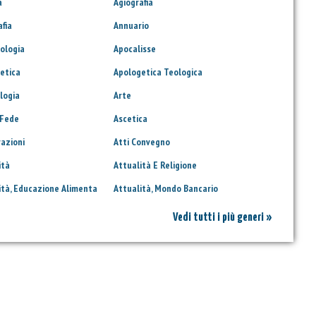
a
Agiografia
afia
Annuario
ologia
Apocalisse
etica
Apologetica Teologica
logia
Arte
 Fede
Ascetica
razioni
Atti Convegno
ità
Attualità E Religione
ità, Educazione Alimenta
Attualità, Mondo Bancario
Vedi tutti i più generi »