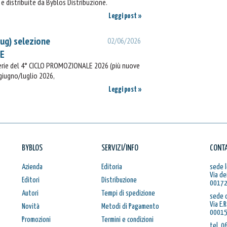
e distribuite da Byblos Distribuzione.
Leggi post »
lug) selezione
02/06/2026
IE
rerie del 4° CICLO PROMOZIONALE 2026 (più nuove
 giugno/luglio 2026,
Leggi post »
BYBLOS
SERVIZI/INFO
CONTA
Azienda
Editoria
sede l
Via de
Editori
Distribuzione
00172
Autori
Tempi di spedizione
sede 
Via E.
Novità
Metodi di Pagamento
00015
Promozioni
Termini e condizioni
tel. 