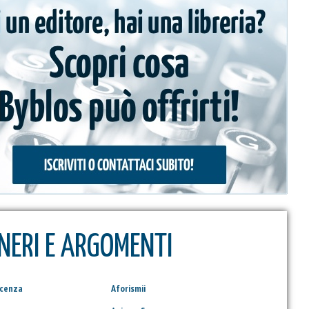
NERI E ARGOMENTI
scenza
Aforismii