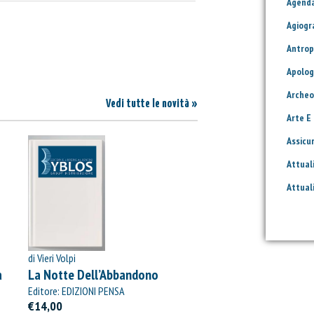
Agend
Agiogr
Antrop
Apolog
Archeo
Vedi tutte le novità »
Arte E
Assicu
Attual
Attual
di Vieri Volpi
à
La Notte Dell’Abbandono
Editore: EDIZIONI PENSA
MULTIMEDIA
€14,00