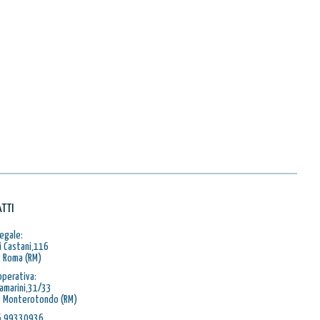
TTI
egale:
i Castani,116
 Roma (RM)
operativa:
Ramarini,31/33
 Monterotondo (RM)
06 99330936