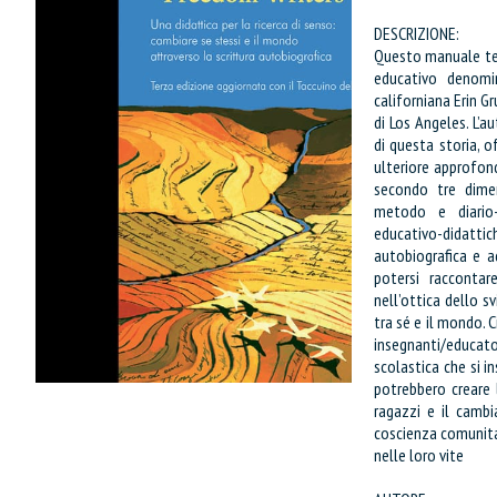
DESCRIZIONE:
Questo manuale teo
educativo denomi
californiana Erin Gr
di Los Angeles. L’a
di questa storia, o
ulteriore approfon
secondo tre dimen
metodo e diario-
educativo-didatt
autobiografica e a
potersi raccontar
nell’ottica dello 
tra sé e il mondo. 
insegnanti/educat
scolastica che si i
potrebbero creare l
ragazzi e il camb
coscienza comunitar
IL MIO CARRELLO
nelle loro vite
stai aggiungendo questo articolo