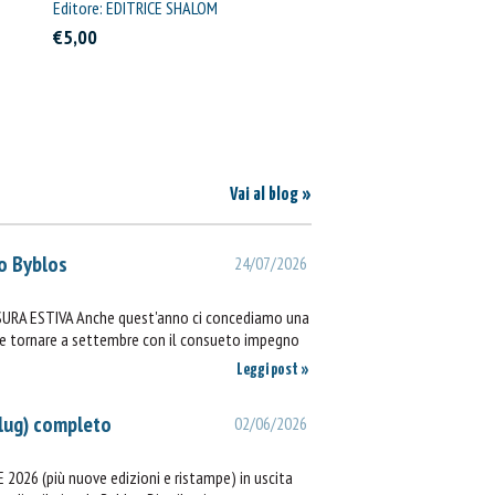
Editore: EDITRICE SHALOM
€5,00
Vai al blog »
o Byblos
24/07/2026
SURA ESTIVA Anche quest'anno ci concediamo una
ie e tornare a settembre con il consueto impegno
Leggi post »
lug) completo
02/06/2026
2026 (più nuove edizioni e ristampe) in uscita