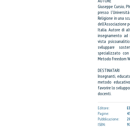
AUTORE
Codice:
Giuseppe Cursio, Ph
Confezione da
pe
presso l’Universit
Religione in una sc
Quantità:
dell’Associazione 
Italia. Autore di 
insegnamento ad i
CONTINUA GLI ACQUIST
vista psicoanalit
sviluppare sosten
specializzato con 
VAI AL CARRELLO
Metodo Freedom Wr
PROCEDI E PAGA
DESTINATARI
Insegnanti, educat
metodo educativo 
favorire lo svilupp
docenti.
Editore:
E
Pagine:
4
Pubblicazione:
2
ISBN:
9