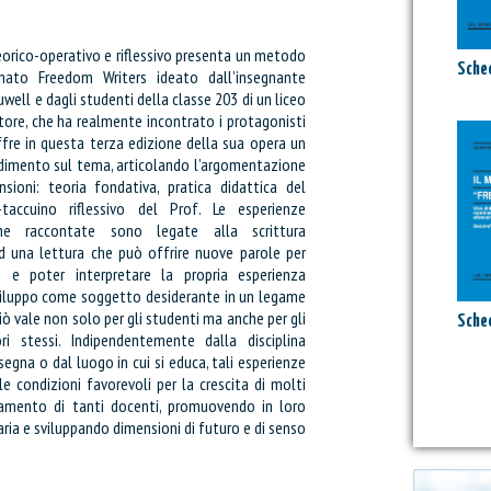
rico-operativo e riflessivo presenta un metodo
Sched
nato Freedom Writers ideato dall’insegnante
uwell e dagli studenti della classe 203 di un liceo
utore, che ha realmente incontrato i protagonisti
ffre in questa terza edizione della sua opera un
dimento sul tema, articolando l’argomentazione
sioni: teoria fondativa, pratica didattica del
taccuino riflessivo del Prof. Le esperienze
iche raccontate sono legate alla scrittura
d una lettura che può offrire nuove parole per
e e poter interpretare la propria esperienza
sviluppo come soggetto desiderante in un legame
Ciò vale non solo per gli studenti ma anche per gli
Sched
ori stessi. Indipendentemente dalla disciplina
nsegna o dal luogo in cui si educa, tali esperienze
e condizioni favorevoli per la crescita di molti
iamento di tanti docenti, promuovendo in loro
ia e sviluppando dimensioni di futuro e di senso
:
Attualmente il tuo carrello è vuoto.