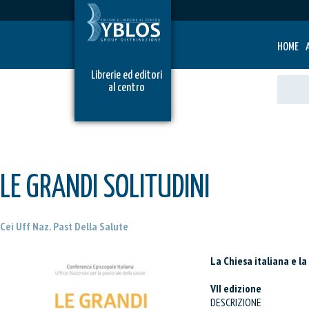
HOME
Librerie ed editori
al centro
LE GRANDI SOLITUDINI
Cei Uff Naz. Past Della Salute
La Chiesa italiana e l
VII edizione
DESCRIZIONE