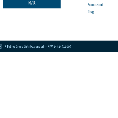
INVIA
Promozioni
Blog
© Byblos Group Distribuzione srl — P.IVA 14414911009