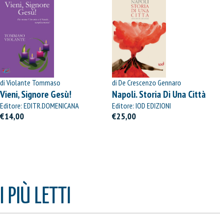
di Violante Tommaso
di De Crescenzo Gennaro
Vieni, Signore Gesù!
Napoli. Storia Di Una Città
Editore: EDITR.DOMENICANA
Editore: IOD EDIZIONI
ITALIANA
€14,00
€25,00
I PIÙ LETTI