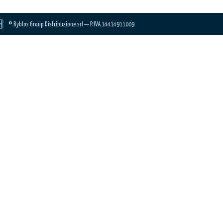
© Byblos Group Distribuzione srl — P.IVA 14414911009