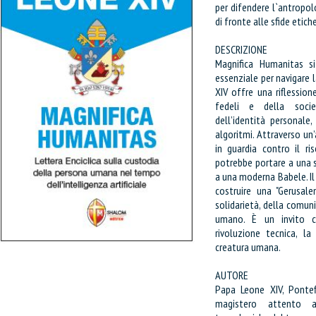
per difendere l`antropol
di fronte alle sfide etich
DESCRIZIONE
Magnifica Humanitas s
essenziale per navigare 
XIV offre una riflessio
fedeli e della socie
dell’identità personale
algoritmi. Attraverso un’
in guardia contro il ri
potrebbe portare a una 
a una moderna Babele. Il 
costruire una "Gerusale
solidarietà, della comun
umano. È un invito co
rivoluzione tecnica, la 
creatura umana.
AUTORE
Papa Leone XIV, Pontef
magistero attento al