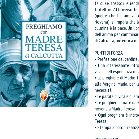
fa di sé stesso» e rend
fratello». Attraverso l
(quelle che lei amava, q
Novena), si impara che la
culmine è la pace. Un libr
dell’anima per camminare
di Calcutta, autentica ma
PUNTI DI FORZA
• Prefazione del cardina
• Una interessante intro
vita e dell’esperienza mi
• Le preghiere di Madre Te
alla Vergine Maria, per la
necessità.
• Le parole di vita e di a
• Le preghiere amate da M
novena a Madre Teresa.
• Ogni preghiera è intr
Teresa.
• Stampa a colori, realizz