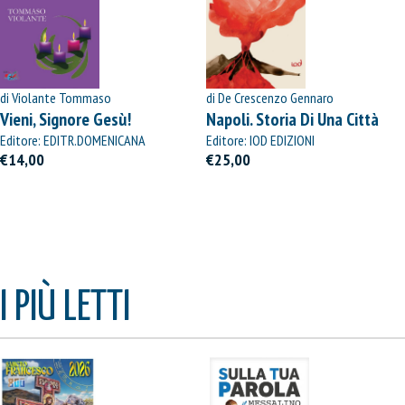
di Violante Tommaso
di De Crescenzo Gennaro
Vieni, Signore Gesù!
Napoli. Storia Di Una Città
Editore: EDITR.DOMENICANA
Editore: IOD EDIZIONI
ITALIANA
€14,00
€25,00
I PIÙ LETTI