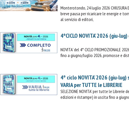
Monterotondo, 24 luglio 2026 CHIUSURA 
breve pausa per ricaricare le energie e t
al servizio di editori,
4°CICLO NOVITA' 2026 (giu-lug)
NOVITA' del 4° CICLO PROMOZIONALE 2026 (
fino a giugno/luglio 2026, promosse e dist
IL MIO CARRELLO
4° ciclo NOVITA' 2026 (giu-lug)
VARIA per TUTTE le LIBRERIE
stai aggiungendo questo articolo:
SELEZIONE NOVITA' per tutte le Librerie
Codice:
edizioni e ristampe) in uscita fino a giugn
Confezione da
pezzi
Quantità:
Prezzo
CONTINUA GLI ACQUISTI