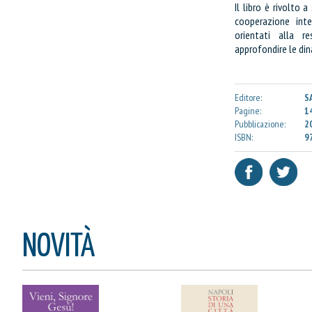
Il libro è rivolto a
Quantità:
cooperazione inte
orientati alla r
approfondire le din
CONTINUA GLI ACQUIST
VAI AL CARRELLO
Editore:
S
Pagine:
1
PROCEDI E PAGA
Pubblicazione:
2
ISBN:
9
NOVITÀ