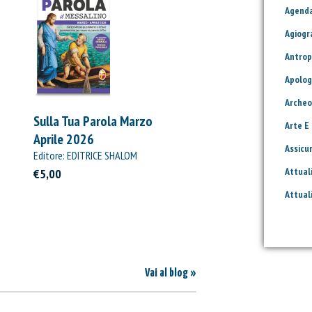
Agend
Agiogr
Antrop
Apolog
Archeo
Sulla Tua Parola Marzo
Arte E
Aprile 2026
Assicu
Editore: EDITRICE SHALOM
Attual
€5,00
Attual
Vai al blog »