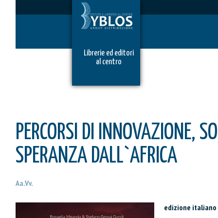
Librerie ed editori
al centro
PERCORSI DI INNOVAZIONE, SO
SPERANZA DALL`AFRICA
Aa.Vv.
edizione italiano