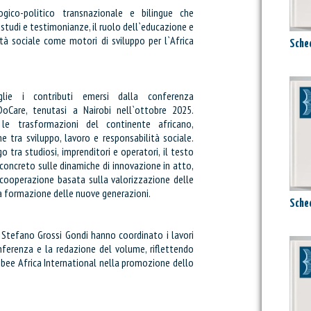
gico-politico transnazionale e bilingue che
 studi e testimonianze, il ruolo dell`educazione e
ità sociale come motori di sviluppo per l`Africa
Sched
glie i contributi emersi dalla conferenza
DoCare, tenutasi a Nairobi nell`ottobre 2025.
 le trasformazioni del continente africano,
e tra sviluppo, lavoro e responsabilità sociale.
go tra studiosi, imprenditori e operatori, il testo
concreto sulle dinamiche di innovazione in atto,
ooperazione basata sulla valorizzazione delle
lla formazione delle nuove generazioni.
Sched
 Stefano Grossi Gondi hanno coordinato i lavori
onferenza e la redazione del volume, riflettendo
:
bee Africa International nella promozione dello
Attualmente il tuo carrello è vuoto.
zzi