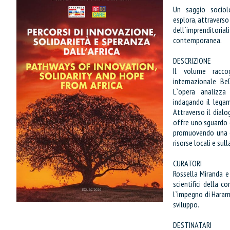
Un saggio sociolo
esplora, attraverso
dell`imprenditorial
contemporanea.
DESCRIZIONE
Il volume racco
internazionale Be
L`opera analizza
indagando il legam
Attraverso il dialo
offre uno sguardo 
promuovendo una c
risorse locali e su
CURATORI
Rossella Miranda e
IL MIO CARRELLO
scientifici della c
stai aggiungendo questo articolo
l`impegno di Haram
sviluppo.
Codice:
Confezione da
pe
DESTINATARI