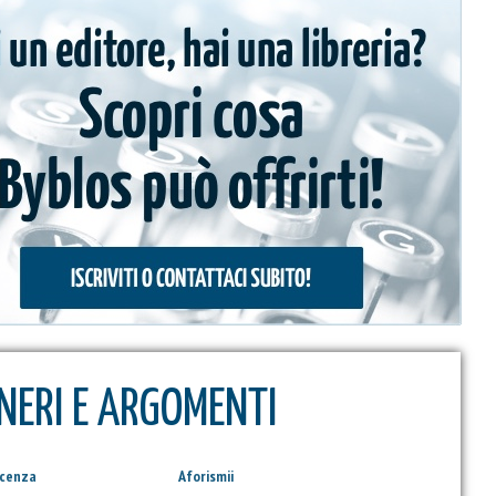
NERI E ARGOMENTI
scenza
Aforismii