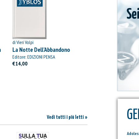
di Vieri Volpi
à
La Notte Dell’Abbandono
Editore: EDIZIONI PENSA
MULTIMEDIA
€14,00
GE
Vedi tutti i più letti »
Adole