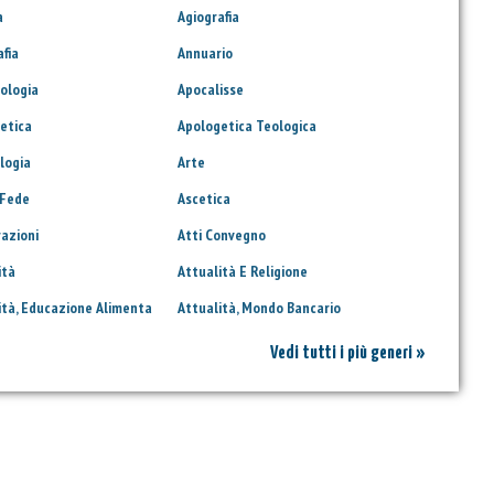
a
Agiografia
afia
Annuario
ologia
Apocalisse
etica
Apologetica Teologica
logia
Arte
 Fede
Ascetica
razioni
Atti Convegno
ità
Attualità E Religione
ità, Educazione Alimenta
Attualità, Mondo Bancario
Vedi tutti i più generi »