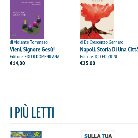
di Violante Tommaso
di De Crescenzo Gennaro
Vieni, Signore Gesù!
Napoli. Storia Di Una Citt
Editore: EDITR.DOMENICANA
Editore: IOD EDIZIONI
ITALIANA
€14,00
€25,00
I PIÙ LETTI