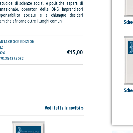
 studiosi di scienze sociali e politiche, esperti di
Prezzo:
rnazionale, operatori delle ONG, imprenditori
esponsabilità sociale e a chiunque desideri
amiche africane oltre i luoghi comuni.
I
Sched
ANTA CROCE EDIZIONI
42
€15,00
026
791254825082
Sched
Vedi tutte le novità »