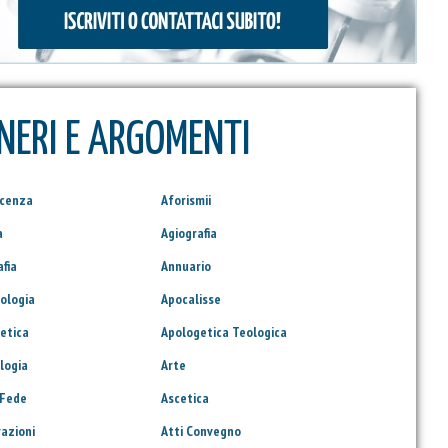
NERI E ARGOMENTI
scenza
Aforismii
a
Agiografia
afia
Annuario
ologia
Apocalisse
etica
Apologetica Teologica
logia
Arte
 Fede
Ascetica
razioni
Atti Convegno