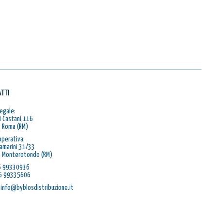
TTI
egale:
i Castani,116
 Roma (RM)
operativa:
Ramarini,31/33
 Monterotondo (RM)
06 99330936
06 99335606
 info@byblosdistribuzione.it