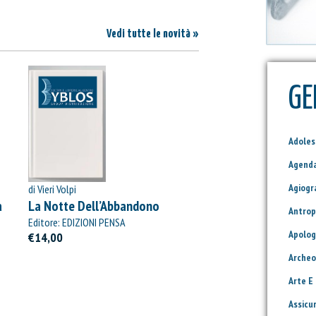
Vedi tutte le novità »
GE
Adole
Agend
Agiogr
di Vieri Volpi
à
La Notte Dell’Abbandono
Antrop
Editore: EDIZIONI PENSA
Apolog
MULTIMEDIA
€14,00
Archeo
Arte E
Assicu