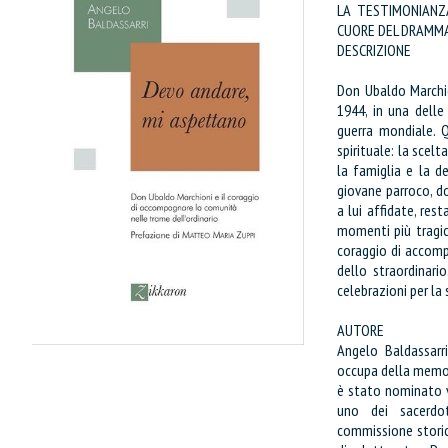
LA TESTIMONIANZ
CUORE DEL DRAMMA
DESCRIZIONE
Don Ubaldo Marchio
1944, in una delle
guerra mondiale. 
spirituale: la scel
la famiglia e la d
giovane parroco, d
a lui affidate, res
momenti più tragici
coraggio di accomp
dello straordinari
celebrazioni per la 
AUTORE
Angelo Baldassarri
occupa della memori
IL MIO CARRELLO
è stato nominato v
uno dei sacerdo
stai aggiungendo questo articolo
commissione storic
Codice: