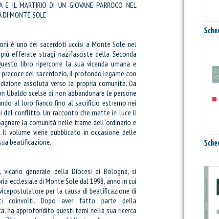
A E IL MARTIRIO DI UN GIOVANE PARROCO NEL
 DI MONTE SOLE
Sched
ni è uno dei sacerdoti uccisi a Monte Sole nel
 più efferate stragi nazifasciste della Seconda
Questo libro ripercorre la sua vicenda umana e
ta precoce del sacerdozio, il profondo legame con
edizione assoluta verso la propria comunità. Da
on Ubaldo scelse di non abbandonare le persone
tando al loro fianco fino al sacrificio estremo nei
 del conflitto. Un racconto che mette in luce il
agnare la comunità nelle trame dell`ordinario e
o. Il volume viene pubblicato in occasione delle
sua beatificazione.
Sched
, vicario generale della Diocesi di Bologna, si
a ecclesiale di Monte Sole dal 1998, anno in cui
icepostulatore per la causa di beatificazione di
ti coinvolti. Dopo aver fatto parte della
:
Attualmente il tuo carrello è vuoto.
a, ha approfondito questi temi nella sua ricerca