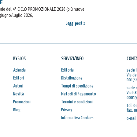
IE
rerie del 4° CICLO PROMOZIONALE 2026 (più nuove
 giugno/luglio 2026,
Leggi post »
BYBLOS
SERVIZI/INFO
CONTA
Azienda
Editoria
sede l
Via de
Editori
Distribuzione
00172
Autori
Tempi di spedizione
sede 
Via E.
Novità
Metodi di Pagamento
00015
Promozioni
Termini e condizioni
tel. 
Blog
Privacy
fax. 
Informativa Cookies
e-mail