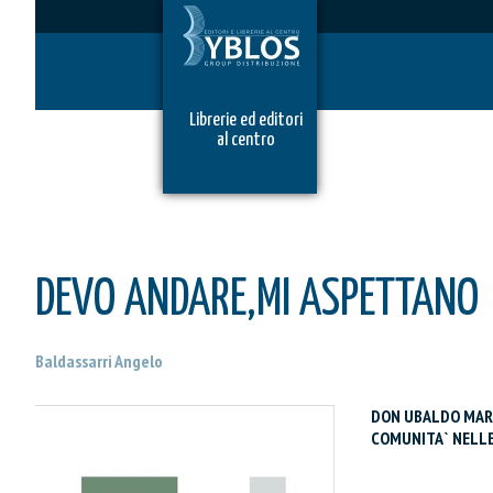
Librerie ed editori
al centro
DEVO ANDARE,MI ASPETTANO
Baldassarri Angelo
DON UBALDO MARC
COMUNITA` NELLE