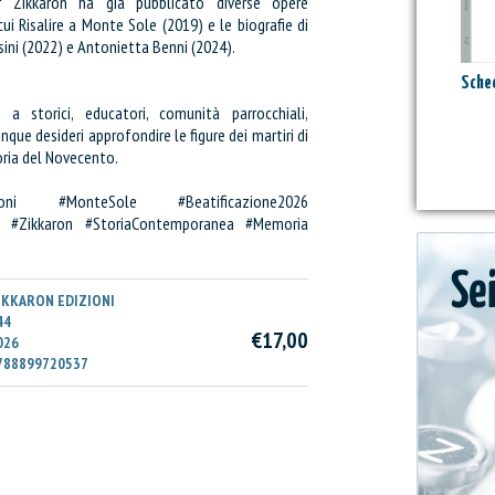
r Zikkaron ha già pubblicato diverse opere
zzi
ui Risalire a Monte Sole (2019) e le biografie di
ini (2022) e Antonietta Benni (2024).
Prezzo:
Sched
o a storici, educatori, comunità parrocchiali,
I
nque desideri approfondire le figure dei martiri di
oria del Novecento.
hioni #MonteSole #Beatificazione2026
ri #Zikkaron #StoriaContemporanea #Memoria
IKKARON EDIZIONI
44
€17,00
026
788899720537