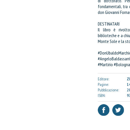
di dottorato. Pe
Confezione da
pe
fondamentali, tra c
don Giovanni Fornas
Quantità:
DESTINATARI
Il libro è rivolt
CONTINUA GLI ACQUIST
biblioteche e a chiu
Monte Sole e la st
VAI AL CARRELLO
#DonUbaldoMarc
#AngeloBaldassar
PROCEDI E PAGA
#Martirio #Bologna
Editore:
Z
Pagine:
1
Pubblicazione:
2
ISBN:
9