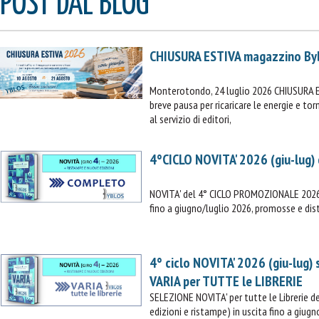
POST DAL BLOG
CHIUSURA ESTIVA magazzino By
Monterotondo, 24 luglio 2026 CHIUSURA 
breve pausa per ricaricare le energie e t
al servizio di editori,
IL MIO CARRELLO
4°CICLO NOVITA' 2026 (giu-lug)
stai aggiungendo questo articolo:
Codice:
NOVITA' del 4° CICLO PROMOZIONALE 2026 (
Confezione da
pezzi
fino a giugno/luglio 2026, promosse e dist
Quantità:
Prezzo
4° ciclo NOVITA' 2026 (giu-lug)
CONTINUA GLI ACQUISTI
VARIA per TUTTE le LIBRERIE
SELEZIONE NOVITA' per tutte le Librerie
VAI AL CARRELLO
edizioni e ristampe) in uscita fino a giugn