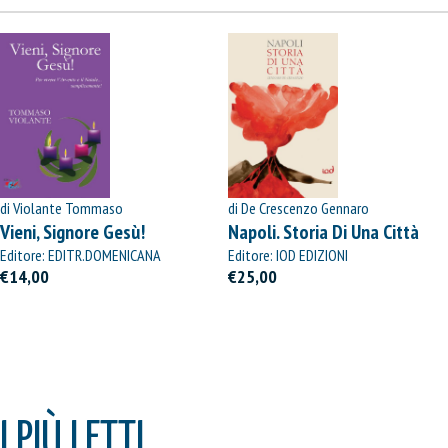
di Violante Tommaso
di De Crescenzo Gennaro
Vieni, Signore Gesù!
Napoli. Storia Di Una Città
Editore: EDITR.DOMENICANA
Editore: IOD EDIZIONI
ITALIANA
€14,00
€25,00
I PIÙ LETTI