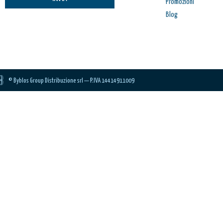
Promozioni
Blog
© Byblos Group Distribuzione srl — P.IVA 14414911009