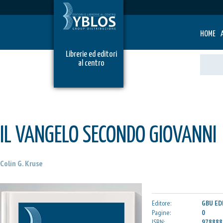
HOME
Librerie ed editori
al centro
IL VANGELO SECONDO GIOVANNI
Colin G. Kruse
Editore:
GBU ED
Pagine:
0
ISBN:
978888