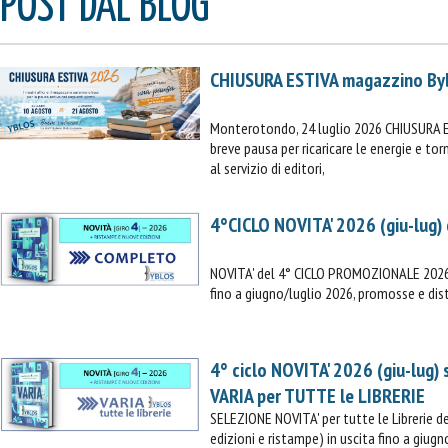
POST DAL BLOG
CHIUSURA ESTIVA magazzino By
Monterotondo, 24 luglio 2026 CHIUSURA 
breve pausa per ricaricare le energie e t
IL MIO CARRELLO
al servizio di editori,
stai aggiungendo questo articolo:
Codice:
4°CICLO NOVITA' 2026 (giu-lug)
Confezione da
pezzi
NOVITA' del 4° CICLO PROMOZIONALE 2026 (
Quantità:
Prezzo
fino a giugno/luglio 2026, promosse e dist
CONTINUA GLI ACQUISTI
4° ciclo NOVITA' 2026 (giu-lug)
VAI AL CARRELLO
VARIA per TUTTE le LIBRERIE
SELEZIONE NOVITA' per tutte le Librerie
PROCEDI E PAGA
edizioni e ristampe) in uscita fino a giugn