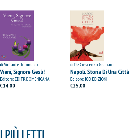
di Violante Tommaso
di De Crescenzo Gennaro
Vieni, Signore Gesù!
Napoli. Storia Di Una Città
Editore: EDITR.DOMENICANA
Editore: IOD EDIZIONI
ITALIANA
€14,00
€25,00
I PIÙ LETTI