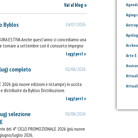
Agend
Vai al blog »
Agiogr
o Byblos
24/07/2026
Antrop
Apolog
SURA ESTIVA Anche quest'anno ci concediamo una
ie e tornare a settembre con il consueto impegno
Archeo
Leggi post »
Arte E
Assicu
lug) completo
02/06/2026
Attual
2026 (più nuove edizioni e ristampe) in uscita
Attual
e distribuite da Byblos Distribuzione.
Leggi post »
lug) selezione
02/06/2026
IE
rerie del 4° CICLO PROMOZIONALE 2026 (più nuove
 giugno/luglio 2026,