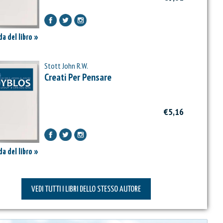
a del libro »
Stott John R.W.
Creati Per Pensare
€5,16
a del libro »
VEDI TUTTI I LIBRI DELLO STESSO AUTORE