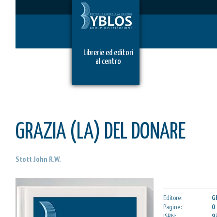
Librerie ed editori
al centro
GRAZIA (LA) DEL DONARE
Stott John R.W.
Editore:
G
Pagine:
0
ISBN:
9