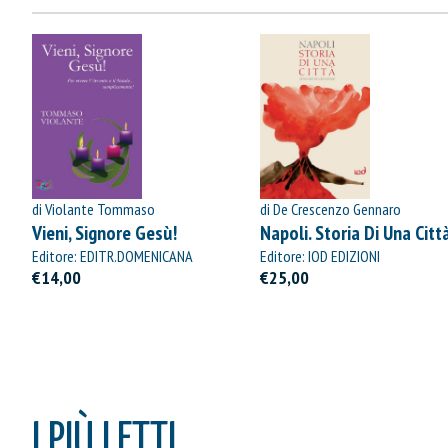
VAI AL CARRELLO
PROCEDI E PAGA
di Violante Tommaso
di De Crescenzo Gennaro
Vieni, Signore Gesù!
Napoli. Storia Di Una Citt
Editore: EDITR.DOMENICANA
Editore: IOD EDIZIONI
ITALIANA
€14,00
€25,00
I PIÙ LETTI