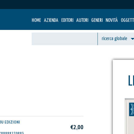
HOME
AZIENDA
EDITORI
AUTORI
GENERI
NOVITÀ
OGGETT
L
BU EDIZIONI
€2,00
788888270883