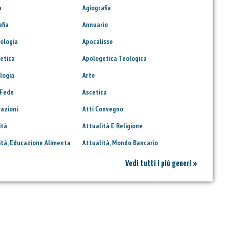
a
Agiografia
afia
Annuario
ologia
Apocalisse
etica
Apologetica Teologica
logia
Arte
 Fede
Ascetica
razioni
Atti Convegno
ità
Attualità E Religione
ità, Educazione Alimenta
Attualità, Mondo Bancario
Vedi tutti i più generi »