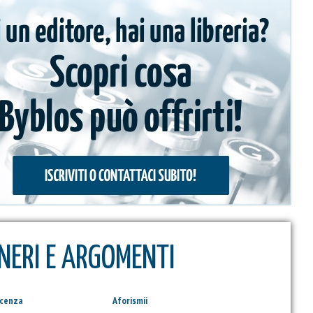
NERI E ARGOMENTI
scenza
Aforismii