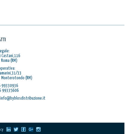
TTI
egale:
i Castani,116
 Roma (RM)
operativa:
Ramarini,31/33
 Monterotondo (RM)
06 99330936
06 99335606
 info@byblosdistribuzione.it
icy