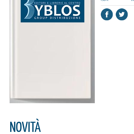
IL MIO CARRELLO
stai aggiungendo questo articolo
Codice:
Confezione da
pe
Quantità:
NOVITÀ
CONTINUA GLI ACQUIST