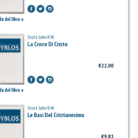
a del libro »
Stott John R.W.
La Croce Di Cristo
€22,00
a del libro »
Stott John R.W.
Le Basi Del Cristianesimo
€9,81