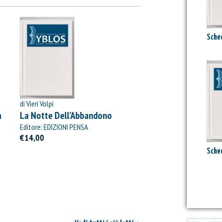
Sched
di Vieri Volpi
à
La Notte Dell’Abbandono
Editore: EDIZIONI PENSA
MULTIMEDIA
€14,00
Sched