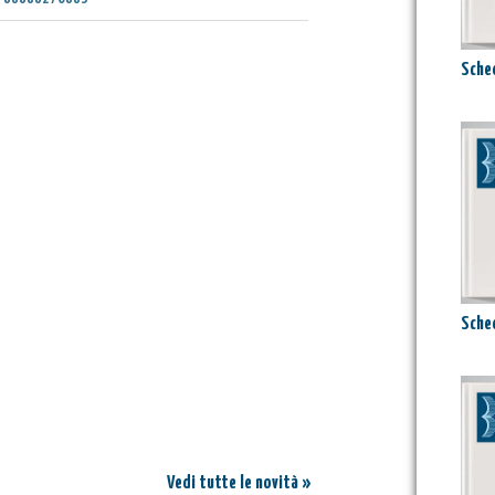
Sched
:
Attualmente il tuo carrello è vuoto.
Sched
zzi
Prezzo:
I
Vedi tutte le novità »