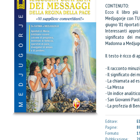
CONTENUTO:
Ecco il libro più
Medjugorje con TUTT
giugno ’81 riportati
Interessanti appro
significato dei m
Madonna a Medjugo
Il testo è ricco di
- Il racconto minuzi
- Il significato dei 
- La chiamata ad es
- La Messa
IL MIO CARRELLO
- Un indice analiti
- San Giovanni Paol
stai aggiungendo questo articolo
- La profezia di Be
Codice:
Confezione da
pe
Editore:
E
Pagine:
8
Quantità:
Formato:
1
Pubblicazione:
2