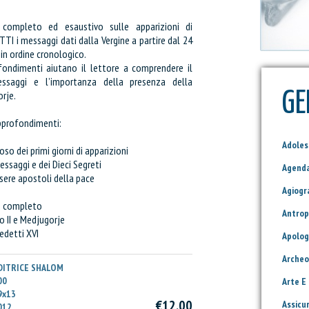
 completo ed esaustivo sulle apparizioni di
I i messaggi dati dalla Vergine a partire dal 24
 in ordine cronologico.
fondimenti aiutano il lettore a comprendere il
essaggi e l’importanza della presenza della
rje.
GE
 approfondimenti:
Adole
oso dei primi giorni di apparizioni
messaggi e dei Dieci Segreti
Agend
sere apostoli della pace
Agiogr
co completo
Antrop
o II e Medjugorje
:
Attualmente il tuo carrello è vuoto.
nedetti XVI
Apolog
Archeo
zzi
DITRICE SHALOM
00
Arte E
Prezzo:
9x13
€12,00
Assicu
012