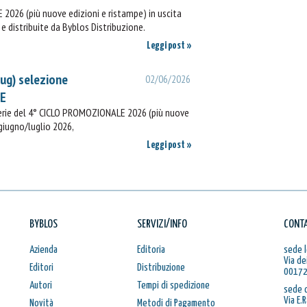
2026 (più nuove edizioni e ristampe) in uscita
e distribuite da Byblos Distribuzione.
Leggi post »
lug) selezione
02/06/2026
IE
rerie del 4° CICLO PROMOZIONALE 2026 (più nuove
 giugno/luglio 2026,
Leggi post »
BYBLOS
SERVIZI/INFO
CONTA
Azienda
Editoria
sede l
Via de
Editori
Distribuzione
00172
Autori
Tempi di spedizione
sede 
Via E.
Novità
Metodi di Pagamento