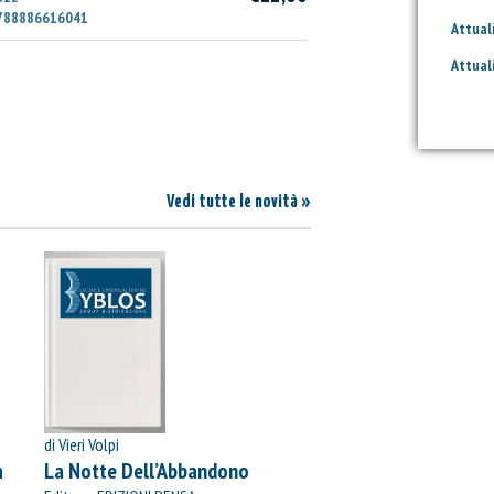
788886616041
Attual
I
Attual
Vedi tutte le novità »
di Vieri Volpi
à
La Notte Dell’Abbandono