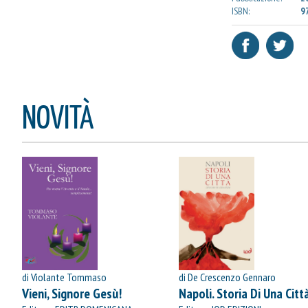
ISBN:
9
CONTINUA GLI ACQUIST
VAI AL CARRELLO
PROCEDI E PAGA
NOVITÀ
di Violante Tommaso
di De Crescenzo Gennaro
Vieni, Signore Gesù!
Napoli. Storia Di Una Citt