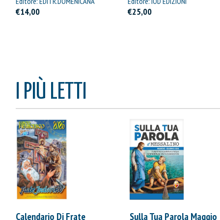
Editore: EDITR.DOMENICANA
Editore: IOD EDIZIONI
ITALIANA
€14,00
€25,00
I PIÙ LETTI
Calendario Di Frate
Sulla Tua Parola Maggio