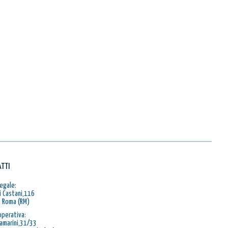
TTI
egale:
i Castani,116
 Roma (RM)
operativa:
Ramarini,31/33