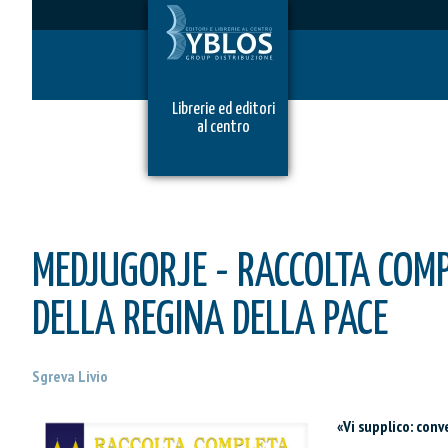
Librerie ed editori
al centro
MEDJUGORJE - RACCOLTA COMP
DELLA REGINA DELLA PACE
Sgreva Livio
«Vi supplico: conv