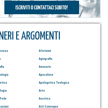
NERI E ARGOMENTI
scenza
Aforismii
a
Agiografia
afia
Annuario
ologia
Apocalisse
etica
Apologetica Teologica
logia
Arte
 Fede
Ascetica
razioni
Atti Convegno