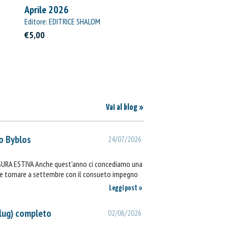
Aprile 2026
Editore: EDITRICE SHALOM
€5,00
Vai al blog »
o Byblos
24/07/2026
SURA ESTIVA Anche quest'anno ci concediamo una
ie e tornare a settembre con il consueto impegno
Leggi post »
lug) completo
02/06/2026