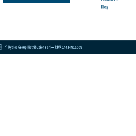
Blog
© Byblos Group Distribuzione srl — P.IVA 14414911009