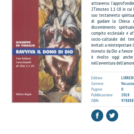
attraverso l’approfondi
2Timoteo 1,1-18 in cui 
suo testamento spiritua
di guidare la Chiesa
discernimento spiritua
compito ecclesiale e af
socio-culturale del t
invitati a reinterpretar
ricevuto da Dio a favore
è rivolto oggi anche
nell’avventura dell’amore
Editore:
LIBRER
Genere:
Vocazio
Pagine:
0
Pubblicazione:
2018
ISBN:
978888