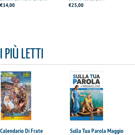
ITALIANA
€14,00
€25,00
I PIÙ LETTI
Calendario Di Frate
Sulla Tua Parola Maggio