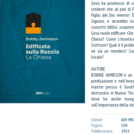
Gesù ha promesso di co
credenti che, al pari di P
Figlio del Dio vivente”.
Signore, e dovrebbe e
concetti biblici, scopri
Gesù vuole edificare. Ch
Chiesa? Come s’inserisce
Scritture? Qual è il pro
ne sia un membro? Com
locale?
AUTORE
BOBBIE JAMIESON è un p
predicazione e nell’ins
master presso il Sout
dottorato in Nuovo Test
dove ha anche insegn
sull’importanza della chi
Editore:
ADI-ME
Pagine:
104
Pubblicazione:
2023