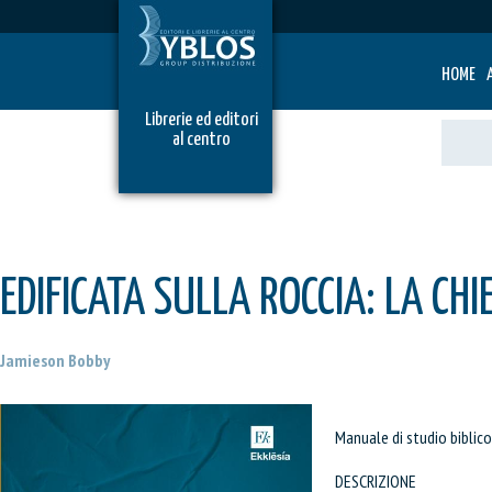
HOME
Librerie ed editori
al centro
EDIFICATA SULLA ROCCIA: LA CHI
Jamieson Bobby
Manuale di studio biblico
DESCRIZIONE