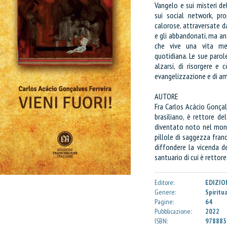
Vangelo e sui misteri de
sui social network, pro
calorose, attraversate dal
e gli abbandonati, ma anch
che vive una vita meno
quotidiana. Le sue parol
alzarsi, di risorgere e 
evangelizzazione e di am
AUTORE
Fra Carlos Acácio Gonçal
brasiliano, è rettore de
diventato noto nel mondo
pillole di saggezza fran
diffondere la vicenda d
santuario di cui è rettore
Editore:
EDIZIO
Genere:
Spiritu
Pagine:
64
Pubblicazione:
2022
ISBN:
978883