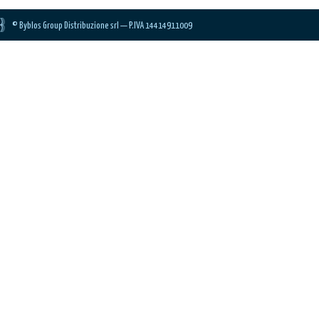
© Byblos Group Distribuzione srl — P.IVA 14414911009