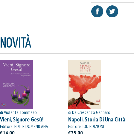
NOVITÀ
di Violante Tommaso
di De Crescenzo Gennaro
Vieni, Signore Gesù!
Napoli. Storia Di Una Città
Editore: EDITR.DOMENICANA
Editore: IOD EDIZIONI
ITALIANA
€14,00
€25,00