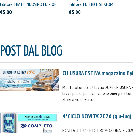
Straordinaria
Editore: FRATE INDOVINO EDIZIONI
Editore: EDITRICE SHALOM
€5,00
€5,00
POST DAL BLOG
CHIUSURA ESTIVA magazzino By
IL MIO CARRELLO
stai aggiungendo questo articolo:
Monterotondo, 24 luglio 2026 CHIUSURA 
Codice:
breve pausa per ricaricare le energie e t
al servizio di editori,
Confezione da
pezzi
Quantità:
Prezzo
4°CICLO NOVITA' 2026 (giu-lug)
CONTINUA GLI ACQUISTI
NOVITA' del 4° CICLO PROMOZIONALE 2026 (