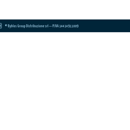
© Byblos Group Distribuzione srl — P.IVA 14414911009