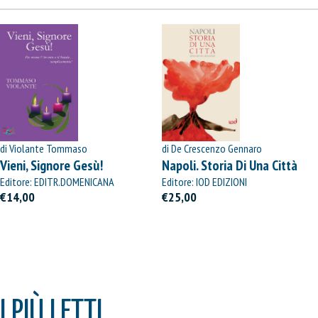
di Violante Tommaso
di De Crescenzo Gennaro
Vieni, Signore Gesù!
Napoli. Storia Di Una Città
Editore: EDITR.DOMENICANA
Editore: IOD EDIZIONI
ITALIANA
€14,00
€25,00
I PIÙ LETTI