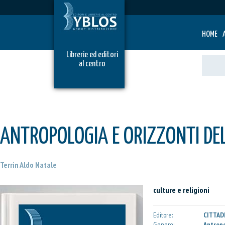
HOME
Librerie ed editori
al centro
ANTROPOLOGIA E ORIZZONTI DE
Terrin Aldo Natale
culture e religioni
Editore:
CITTAD
Genere:
Antrop