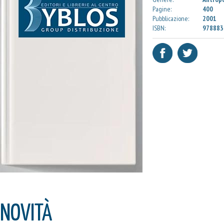
Pagine:
400
Pubblicazione:
2001
ISBN:
978883
NOVITÀ