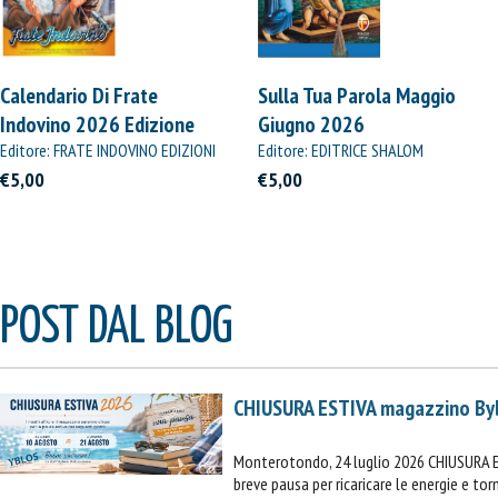
Calendario Di Frate
Sulla Tua Parola Maggio
Indovino 2026 Edizione
Giugno 2026
Straordinaria
Editore: FRATE INDOVINO EDIZIONI
Editore: EDITRICE SHALOM
€5,00
€5,00
POST DAL BLOG
IL MIO CARRELLO
stai aggiungendo questo articolo:
CHIUSURA ESTIVA magazzino By
Codice:
Confezione da
pezzi
Monterotondo, 24 luglio 2026 CHIUSURA 
Quantità:
Prezzo
breve pausa per ricaricare le energie e t