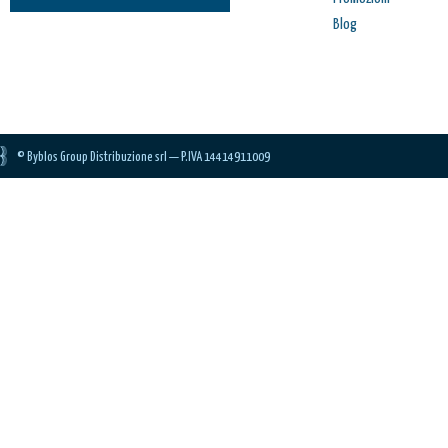
Blog
© Byblos Group Distribuzione srl — P.IVA 14414911009