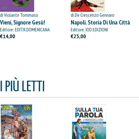
di Violante Tommaso
di De Crescenzo Gennaro
Vieni, Signore Gesù!
Napoli. Storia Di Una Città
Editore: EDITR.DOMENICANA
Editore: IOD EDIZIONI
ITALIANA
€14,00
€25,00
I PIÙ LETTI