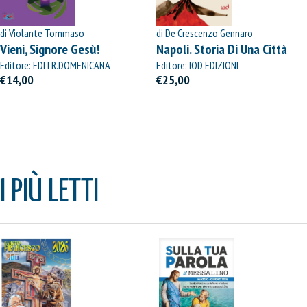
di Violante Tommaso
di De Crescenzo Gennaro
Vieni, Signore Gesù!
Napoli. Storia Di Una Città
Editore: EDITR.DOMENICANA
Editore: IOD EDIZIONI
ITALIANA
€14,00
€25,00
I PIÙ LETTI