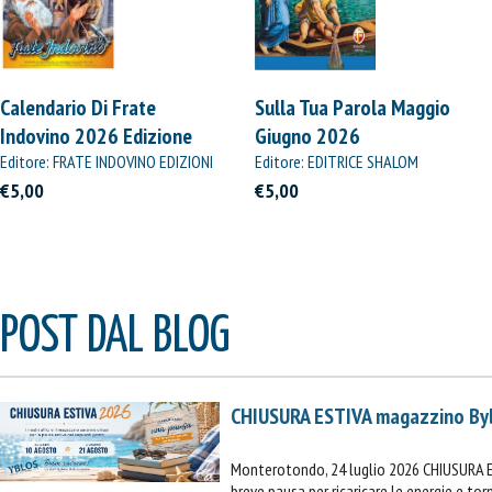
Calendario Di Frate
Sulla Tua Parola Maggio
Indovino 2026 Edizione
Giugno 2026
Straordinaria
Editore: FRATE INDOVINO EDIZIONI
Editore: EDITRICE SHALOM
€5,00
€5,00
POST DAL BLOG
CHIUSURA ESTIVA magazzino By
Monterotondo, 24 luglio 2026 CHIUSURA 
breve pausa per ricaricare le energie e t