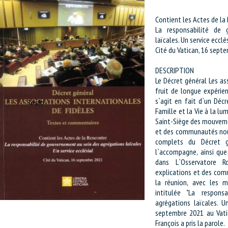
Contient les Actes de la
La responsabilité de
laïcales. Un service ecclés
Cité du Vatican, 16 sept
DESCRIPTION
Le Décret général Les as
fruit de longue expérienc
s`agit en fait d`un Décr
Famille et la Vie à la l
Saint-Siège des mouvemen
et des communautés nouv
complets du Décret g
l`accompagne, ainsi que
dans L`Osservatore 
explications et des com
la réunion, avec les 
intitulée "La respon
agrégations laïcales. Un
septembre 2021 au Vatic
François a pris la parole.