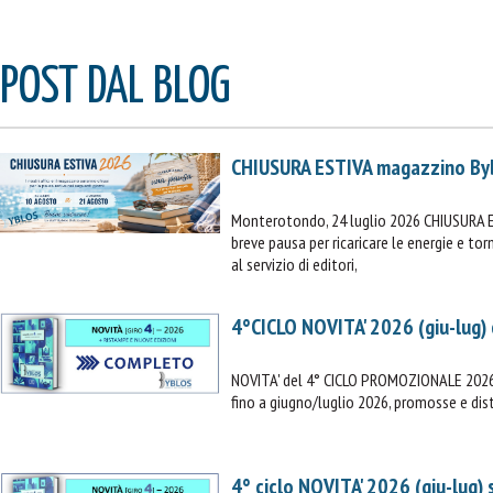
POST DAL BLOG
CHIUSURA ESTIVA magazzino By
IL MIO CARRELLO
Monterotondo, 24 luglio 2026 CHIUSURA 
breve pausa per ricaricare le energie e t
stai aggiungendo questo articolo:
al servizio di editori,
Codice:
Confezione da
pezzi
4°CICLO NOVITA' 2026 (giu-lug)
Quantità:
Prezzo
NOVITA' del 4° CICLO PROMOZIONALE 2026 (
fino a giugno/luglio 2026, promosse e dist
CONTINUA GLI ACQUISTI
VAI AL CARRELLO
4° ciclo NOVITA' 2026 (giu-lug)