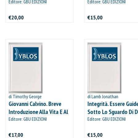
Editore: GBU EDIZIONI
Editore: GBU EDIZIONI
€20,00
€15,00
IL MIO CARRELLO
stai aggiungendo questo articolo:
Codice:
Confezione da
pezzi
Quantità:
Prezzo
di Timothy George
di Lamb Jonathan
CONTINUA GLI ACQUISTI
Giovanni Calvino. Breve
Integrità. Essere Guid
Introduzione Alla Vita E Al
Sotto Lo Sguardo Di D
VAI AL CARRELLO
Pensiero
Editore: GBU EDIZIONI
(L`esempio Di Paolo)
Editore: GBU EDIZIONI
PROCEDI E PAGA
€17,00
€15,00