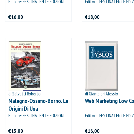
Editore: FESTINA LENTE EDIZIONI
Editore: FESTINA LENTE EDIZ
€16,00
€18,00
IL MIO CARRELLO
stai aggiungendo questo articolo:
Codice:
Confezione da
pezzi
Quantità:
Prezzo
di Salvetti Roberto
di Giampieri Alessio
CONTINUA GLI ACQUISTI
Malegno-Ossimo-Borno. Le
Web Marketing Low Co
Origini Di Una
VAI AL CARRELLO
Cronoscalata Leggendaria
Editore: FESTINA LENTE EDIZIONI
Editore: FESTINA LENTE EDIZ
PROCEDI E PAGA
€13,00
€16,00