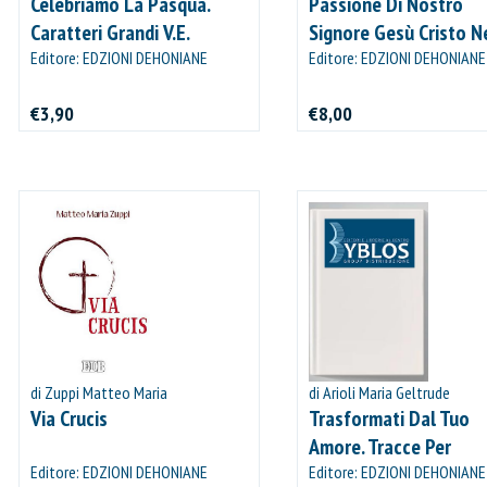
Celebriamo La Pasqua.
Passione Di Nostro
Caratteri Grandi V.E.
Signore Gesù Cristo N
Editore: EDZIONI DEHONIANE
Editore: EDZIONI DEHONIANE
BOLOGNA
BOLOGNA
€3,90
€8,00
IL MIO CARRELLO
stai aggiungendo questo articolo:
Codice:
Confezione da
pezzi
Quantità:
Prezzo
CONTINUA GLI ACQUISTI
di Zuppi Matteo Maria
di Arioli Maria Geltrude
Via Crucis
Trasformati Dal Tuo
VAI AL CARRELLO
Amore. Tracce Per
Editore: EDZIONI DEHONIANE
L`adorazione Eucarist
Editore: EDZIONI DEHONIANE