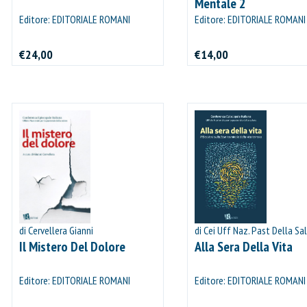
Mentale 2
Editore: EDITORIALE ROMANI
Editore: EDITORIALE ROMANI
€24,00
€14,00
IL MIO CARRELLO
stai aggiungendo questo articolo:
Codice:
Confezione da
pezzi
Quantità:
Prezzo
di Cervellera Gianni
di Cei Uff Naz. Past Della Sa
CONTINUA GLI ACQUISTI
Il Mistero Del Dolore
Alla Sera Della Vita
VAI AL CARRELLO
Editore: EDITORIALE ROMANI
Editore: EDITORIALE ROMANI
PROCEDI E PAGA