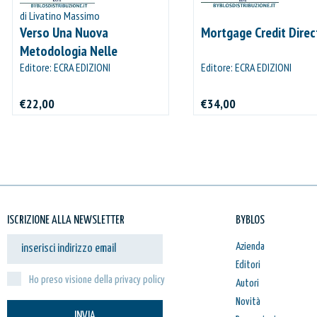
di Livatino Massimo
Verso Una Nuova
Mortgage Credit Direc
Metodologia Nelle
Verifiche Del Collegio
Editore: ECRA EDIZIONI
Editore: ECRA EDIZIONI
Sindacale
€22,00
€34,00
IL MIO CARRELLO
stai aggiungendo questo articolo:
Codice:
Confezione da
pezzi
ISCRIZIONE ALLA NEWSLETTER
BYBLOS
Quantità:
Prezzo
Azienda
Editori
Ho preso visione della privacy policy
Autori
CONTINUA GLI ACQUISTI
Novità
INVIA