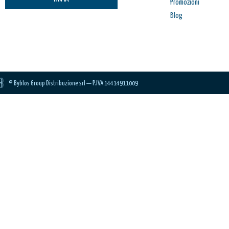
VAI AL CARRELLO
Promozioni
Blog
PROCEDI E PAGA
© Byblos Group Distribuzione srl — P.IVA 14414911009