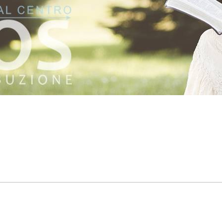
:
Attualmente il tuo carrello è vuoto.
zzi
Prezzo:
I