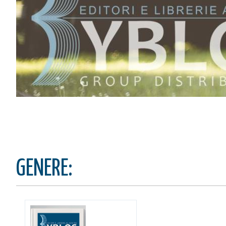
stai aggiungendo questo articolo
Codice:
Confezione da
pe
Quantità:
CONTINUA GLI ACQUIST
VAI AL CARRELLO
PROCEDI E PAGA
GENERE: