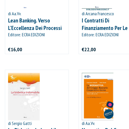
di Aa.Vv.
di Arcana Francesco
Lean Banking. Verso
I Contratti Di
L’Eccellenza Dei Processi
Finanziamento Per Le
Editore: ECRA EDIZIONI
Imprese
Editore: ECRA EDIZIONI
€16,00
€22,00
di Sergio Gatti
di Aa.Vv.