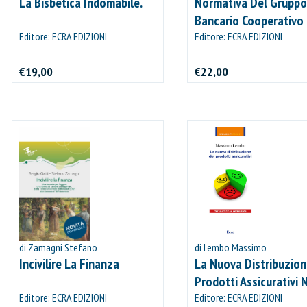
La Bisbetica Indomabile.
Normativa Del Gruppo
Bancario Cooperativo
Editore: ECRA EDIZIONI
Iccrea
Editore: ECRA EDIZIONI
€19,00
€22,00
IL MIO CARRELLO
stai aggiungendo questo articolo:
Codice:
Confezione da
pezzi
Quantità:
Prezzo
CONTINUA GLI ACQUISTI
di Zamagni Stefano
di Lembo Massimo
Incivilire La Finanza
La Nuova Distribuzion
VAI AL CARRELLO
Prodotti Assicurativi N
Editore: ECRA EDIZIONI
Editore: ECRA EDIZIONI