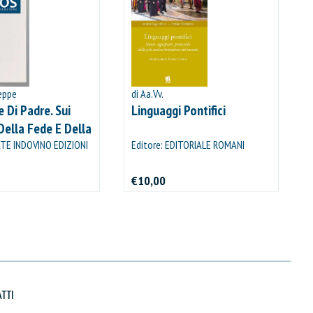
seppe
di Aa.Vv.
 Di Padre. Sui
Linguaggi Pontifici
Della Fede E Della
dia Con Il
ATE INDOVINO EDIZIONI
Editore: EDITORIALE ROMANI
€10,00
TTI