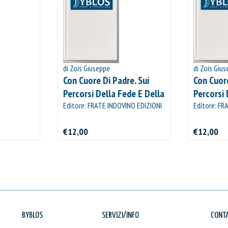
di Zois Giuseppe
di Zois Giu
Con Cuore Di Padre. Sui
Con Cuore
Percorsi Della Fede E Della
Percorsi 
Misericordia Con Il
Editore: FRATE INDOVINO EDIZIONI
Misericor
Editore: FR
€12,00
€12,00
BYBLOS
SERVIZI/INFO
CONTA