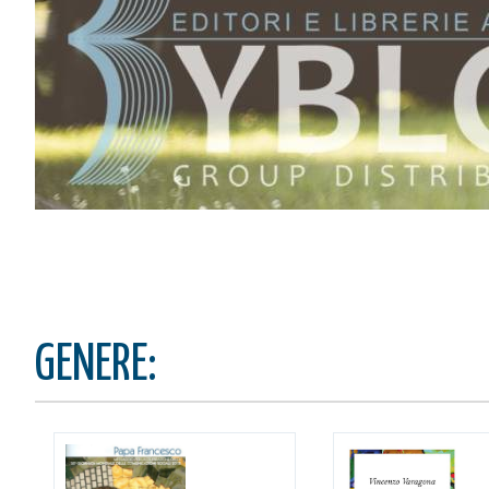
stai aggiungendo questo articolo
Codice:
Confezione da
pe
Quantità:
CONTINUA GLI ACQUIST
VAI AL CARRELLO
PROCEDI E PAGA
GENERE: