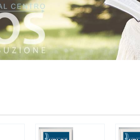
:
Attualmente il tuo carrello è vuoto.
zzi
Prezzo:
I