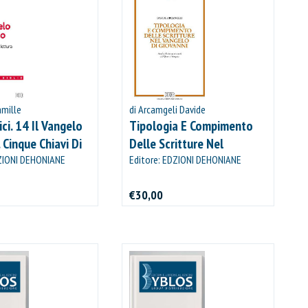
amille
di Arcamgeli Davide
ici. 14 Il Vangelo
Tipologia E Compimento
 Cinque Chiavi Di
Delle Scritture Nel
DZIONI DEHONIANE
Vangelo Di Giovanni
Editore: EDZIONI DEHONIANE
BOLOGNA
€30,00