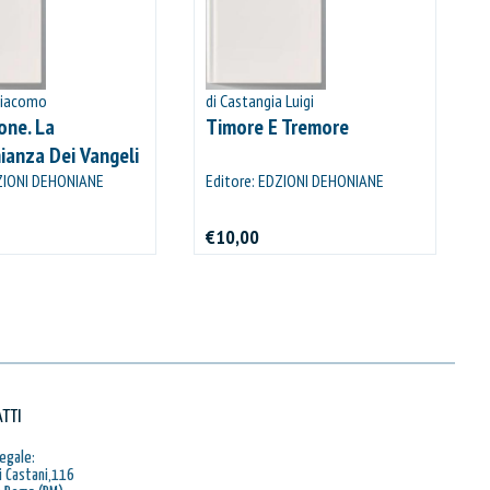
Giacomo
di Castangia Luigi
one. La
Timore E Tremore
ianza Dei Vangeli
ettere Paoline
DZIONI DEHONIANE
Editore: EDZIONI DEHONIANE
BOLOGNA
€10,00
TTI
egale:
i Castani,116