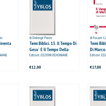
do
di Debergé Pierre
di Focant C
iventa
Temi Biblici. 13. Il Tempo Di
Temi Bibl
Gesu` E Il Tempo Della
Di Marco.
NIANE
Chiesa
Editore: EDZIONI DEHONIANE
Lettura
Editore: E
BOLOGNA
BOLOGNA
€12,00
€17,00