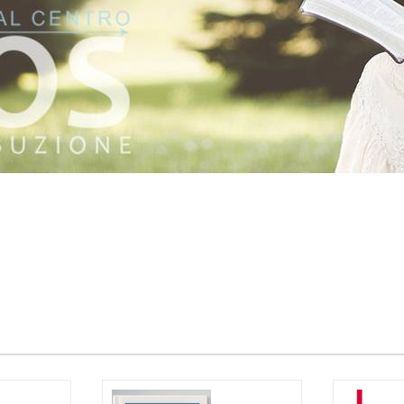
:
Attualmente il tuo carrello è vuoto.
zzi
Prezzo:
I