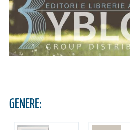
IL MIO CARRELLO
stai aggiungendo questo articolo
Codice:
Confezione da
pe
Quantità:
CONTINUA GLI ACQUIST
VAI AL CARRELLO
GENERE:
PROCEDI E PAGA