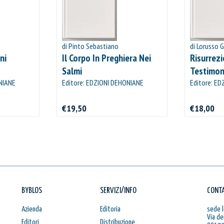
di Pinto Sebastiano
di Lorusso 
ni
Il Corpo In Preghiera Nei
Risurrezi
Salmi
Testimon
NIANE
Editore: EDZIONI DEHONIANE
E Delle L
Editore: E
BOLOGNA
BOLOGNA
€19,50
€18,00
BYBLOS
SERVIZI/INFO
CONTA
Azienda
Editoria
sede l
Via de
Editori
Distribuzione