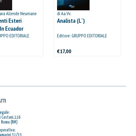
Jara Allende Neumane
di Aa.Vv.
nti Esteri
Analista (L`)
 In Ecuador
RUPPO EDITORIALE
Editore: GRUPPO EDITORIALE
VIATOR
€17,00
TTI
egale:
i Castani,116
 Roma (RM)
operativa:
Ramarini,31/33