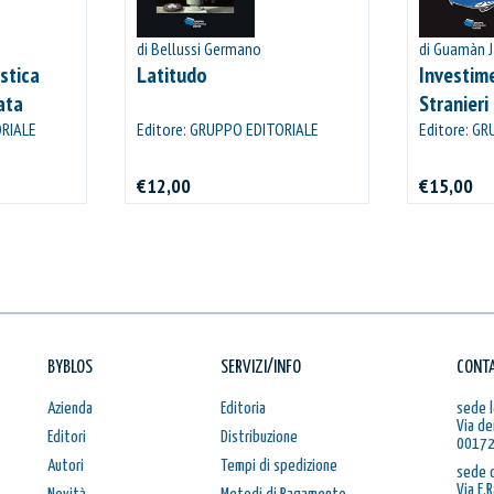
di Bellussi Germano
di Guamàn 
stica
Latitudo
Investime
ata
Stranieri
ORIALE
Editore: GRUPPO EDITORIALE
Editore: G
VIATOR
VIATOR
€12,00
€15,00
BYBLOS
SERVIZI/INFO
CONTA
Azienda
Editoria
sede l
Via de
Editori
Distribuzione
00172
Autori
Tempi di spedizione
sede 
Via E.