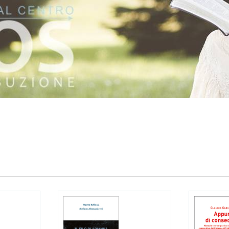
:
Attualmente il tuo carrello è vuoto.
zzi
Prezzo:
I