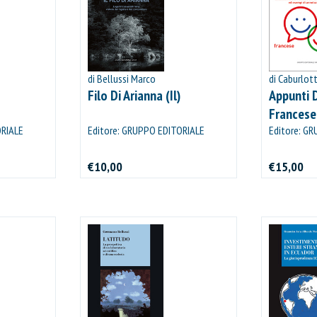
di Bellussi Marco
di Caburlot
Filo Di Arianna (Il)
Appunti 
Francesei
ORIALE
Editore: GRUPPO EDITORIALE
Editore: G
VIATOR
VIATOR
€10,00
€15,00