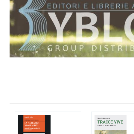
IL MIO CARRELLO
stai aggiungendo questo articolo
Codice:
Confezione da
pe
Quantità:
CONTINUA GLI ACQUIST
VAI AL CARRELLO
PROCEDI E PAGA