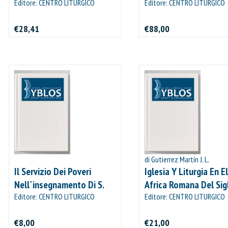
Moderna. 2.
Editore: CENTRO LITURGICO
Kalendario-Obituario.
Editore: CENTRO LITURGICO
VINCENZIANO
VINCENZIANO
€28,41
€88,00
IL MIO CARRELLO
stai aggiungendo questo articolo:
Codice:
Confezione da
pezzi
Quantità:
Prezzo
di Gutierrez Martin J. L.
CONTINUA GLI ACQUISTI
Il Servizio Dei Poveri
Iglesia Y Liturgia En El
Nell`insegnamento Di S.
Africa Romana Del Sigl
VAI AL CARRELLO
Vincenzo De` Paoli.
Editore: CENTRO LITURGICO
Editore: CENTRO LITURGICO
VINCENZIANO
VINCENZIANO
PROCEDI E PAGA
€8,00
€21,00