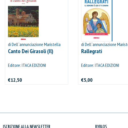
di Dell`annunciazione Maristella
di Dell`annunciazione Marist
Canto Dei Girasoli (Il)
Rallegrati
IL MIO CARRELLO
Editore: ITACA EDIZIONI
Editore: ITACA EDIZIONI
stai aggiungendo questo articolo:
€12,50
€5,00
Codice:
Confezione da
pezzi
Quantità:
Prezzo
CONTINUA GLI ACQUISTI
ISCRIZIONE ALLA NEWSLETTER
BYBLOS