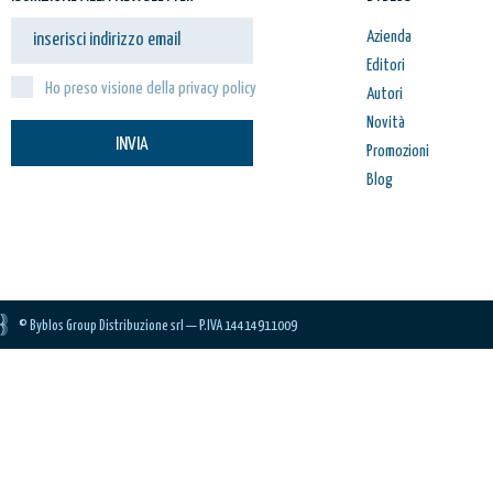
VAI AL CARRELLO
Azienda
PROCEDI E PAGA
Editori
Ho preso visione della privacy policy
Autori
Novità
INVIA
Promozioni
Blog
© Byblos Group Distribuzione srl — P.IVA 14414911009