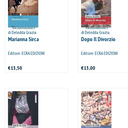
di Deledda Grazia
di Deledda Grazia
Marianna Sirca
Dopo Il Divorzio
Editore: ECRA EDIZIONI
Editore: ECRA EDIZIONI
€13,50
€13,00
IL MIO CARRELLO
stai aggiungendo questo articolo:
Codice:
Confezione da
pezzi
Quantità:
Prezzo
CONTINUA GLI ACQUISTI