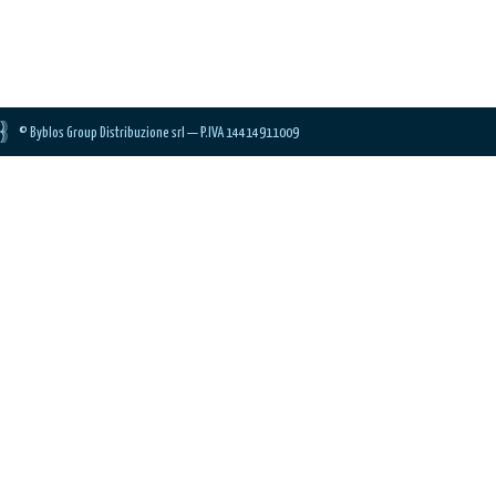
© Byblos Group Distribuzione srl — P.IVA 14414911009