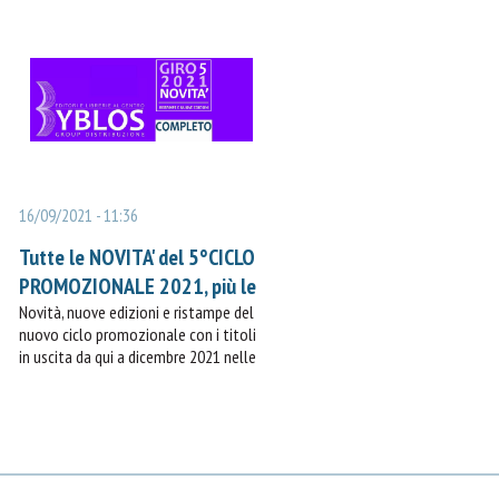
accattivante e profond
dalla camorra nel 1985, in quanto il 23
CAPPUCCINI Il romazo storico 
settembre ricorre l'anniversario dell
accompagna il pellegrino del
sua uccisione.
cammino dei Cappuccini IL LIBR
Marche custodiscono i luoghi 
mezzo millennio fa è
16/09/2021 - 11:36
Tutte le NOVITA' del 5°CICLO
PROMOZIONALE 2021, più le
Nuove Edizioni e le
Novità, nuove edizioni e ristampe del
nuovo ciclo promozionale con i titoli
riproposte.
in uscita da qui a dicembre 2021 nelle
migliori librerie, promossi e distribuiti
da Byblos Distribuzione. Per le librerie
registrate è