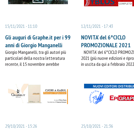
15/11/2021 - 11:10
12/11/2021 - 17:43
Gli auguri di Graphe.it per i 99
NOVITA' del 6°CICLO
anni di Giorgio Manganelli
PROMOZIONALE 2021
Giorgio Manganelli, tra gli autori più
NOVITA' del 6°CICLO PROMOZ
particolari della nostra letteratura
2021 (più nuove edizioni e ripr
recente, il 15 novembre avrebbe
in uscita da qui a febbraio 2022
compiuto 99 anni. Per festeggiarlo e
migliori librerie, promosse e dis
iniziare idealmente le celebrazioni del
da Byblos Distribuzione.
centenario Graphe.
29/10/2021 - 15:26
25/10/2021 - 21:36