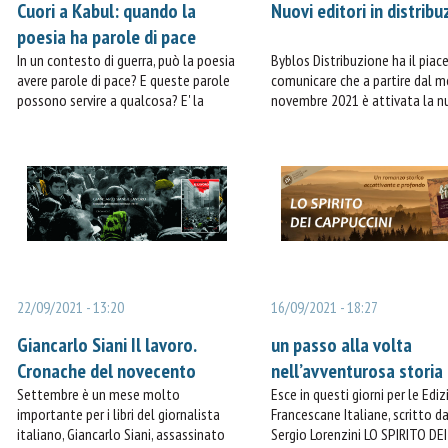
Cuori a Kabul: quando la
Nuovi editori in distrib
poesia ha parole di pace
In un contesto di guerra, può la poesia
Byblos Distribuzione ha il piace
avere parole di pace? E queste parole
comunicare che a partire dal 
possono servire a qualcosa? E' la
novembre 2021 è attivata la n
domanda che Roberto Russo di
collaborazione di promozione 
Graphe.it edizioni pone nel presentare
distribuzione con: Edizioni EP
l'ultima novità
(Esclusiva su tutto il territorio
nazionale ad esclusione della S
LA ZISA Edizioni (Esclusiva su t
territorio nazionale)
22/09/2021 - 13:20
16/09/2021 - 18:27
Giancarlo Siani Il lavoro.
un passo alla volta
Cronache del novecento
nell’avventurosa storia 
industriale (1980-1985) | Iod
Settembre è un mese molto
origini dei Cappuccini. U
Esce in questi giorni per le Ediz
importante per i libri del giornalista
Francescane Italiane, scritto da
edizioni
romanzo storico
italiano, Giancarlo Siani, assassinato
Sergio Lorenzini LO SPIRITO DEI