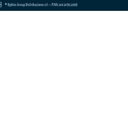
© Byblos Group Distribuzione srl — P.IVA 14414911009